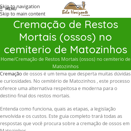
Skip to navigation
MENU
Skip to main content
Cremação de Restos
Mortais (ossos) no
cemiterio de Matozinhos
Home
Cremação de Restos Mortais (ossos) no cemiterio de
Matozinhos
Cremação
de ossos é um tema que desperta muitas dúvidas
e curiosidades. No cemitério de Matozinhos , este processo
oferece uma alternativa respeitosa e moderna para o
destino final dos restos mortais.
Entenda como funciona, quais as etapas, a legislação
envolvida e os custos. Este guia completo trará todas as
respostas que você procura sobre a cremação de ossos em
Matozinhos .