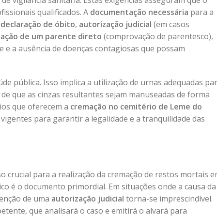
de vigilância sanitária. Estas exigências asseguram que o
issionais qualificados. A
documentação necessária
para a
a
declaração de óbito
,
autorização judicial
(em casos
zação de um parente direto
(comprovação de parentesco),
e e a ausência de doenças contagiosas que possam
de pública. Isso implica a utilização de urnas adequadas pa
ia de que as cinzas resultantes sejam manuseadas de forma
rios que oferecem a
cremação no cemitério de Leme do
igentes para garantir a legalidade e a tranquilidade das
o crucial para a realização da cremação de restos mortais 
co é o documento primordial. Em situações onde a causa da
btenção de uma
autorização judicial
torna-se imprescindível.
tente, que analisará o caso e emitirá o alvará para