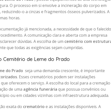
egura. O processo em si envolve a incineração do corpo em
s, reduzindo-o a cinzas e fragmentos ósseos pulverizados. A
umas horas.
ocumentação já mencionada, a necessidade de que o falecid
procedimento. A comunicação clara e aberta com a empresa
sclarecer dúvidas. A escolha de um
cemitério com estrutur
te que todas as exigências sejam cumpridas.
o Cemitério de Leme do Prado
eme do Prado
seja uma demanda crescente, é importante
torizados
. Esses crematórios podem ser instalações
que oferecem o serviço. A escolha do local para a cremação
tação de uma
agência funerária
que possua convênios ou
icípio ou em cidades vizinhas com infraestrutura adequada.
ação exata do
crematório
e as instalações disponíveis. A