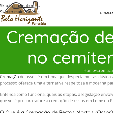
Skip to navigation
Skip to main content
HOME
E
Cremação de 
no cemite
Home
Cremação
Cremação
de ossos é um tema que desperta muitas dúvidas 
processo oferece uma alternativa respeitosa e moderna para
Entenda como funciona, quais as etapas, a legislação envolv
que você procura sobre a cremação de ossos em Leme do Pr
O Que é a Cremação de Restos Mortais (Ossos