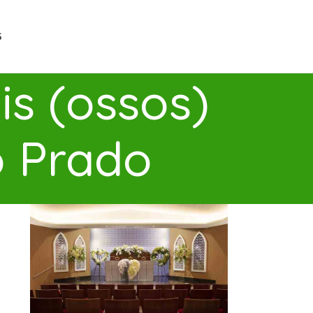
G
s (ossos)
o Prado
s
o