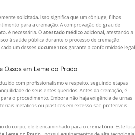
mente solicitada. Isso significa que um cônjuge, filhos
entimento para a cremação. A comprovação do grau de
to, é necessária. O
atestado médico
adicional, atestando a
sco à saúde pública durante o processo de cremação,
e cada um desses
documentos
garante a conformidade legal
de Ossos em Leme do Prado
uzido com profissionalismo e respeito, seguindo etapas
anquilidade de seus entes queridos. Antes da cremação, é
para o procedimento. Embora não haja exigência de urnas
riais metálicos ou plásticos em excesso são preferíveis
ão do corpo, ele é encaminhado para o
crematório
. Este loca
 de Leme do Prado
, possui equipamentos de alta tecnologia