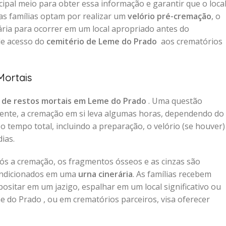
cipal meio para obter essa informação e garantir que o loca
as famílias optam por realizar um
velório pré-cremação
, o
ia para ocorrer em um local apropriado antes do
 de acesso do
cemitério de Leme do Prado
aos crematórios
Mortais
 de restos mortais em Leme do Prado
. Uma questão
ente, a cremação em si leva algumas horas, dependendo do
 tempo total, incluindo a preparação, o velório (se houver)
ias.
pós a cremação, os fragmentos ósseos e as cinzas são
condicionados em uma
urna cinerária
. As famílias recebem
ositar em um jazigo, espalhar em um local significativo ou
 do Prado , ou em crematórios parceiros, visa oferecer