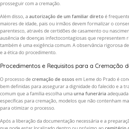
prosseguir com a cremação.
Além disso, a
autorização de um familiar direto
é frequente
maiores de idade, pais ou irmãos devem formalizar o cons
parentesco, através de certidões de casamento ou nascimen
ausência de doenças infectocontagiosas que representem ri
também é uma exigência comum. A observância rigorosa d
e a ética do procedimento.
Procedimentos e Requisitos para a Cremação 
O processo de
cremação de ossos
em Leme do Prado é cond
bem definidas para assegurar a dignidade do falecido e a tr
comum que a família escolha uma
urna funerária
adequada 
específicas para cremação, modelos que não contenham mate
para otimizar o processo.
Após a liberação da documentação necessária e a preparaç
que pode estar localizado dentro ou próximo ao
cemitério