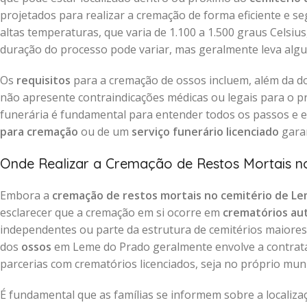
projetados para realizar a cremação de forma eficiente e s
altas temperaturas, que varia de 1.100 a 1.500 graus Celsiu
duração do processo pode variar, mas geralmente leva alg
Os
requisitos
para a cremação de ossos incluem, além da d
não apresente contraindicações médicas ou legais para o 
funerária é fundamental para entender todos os passos e e
para cremação
ou de um
serviço funerário licenciado
garan
Onde Realizar a Cremação de Restos Mortais n
Embora a
cremação de restos mortais no cemitério de L
esclarecer que a cremação em si ocorre em
crematórios au
independentes ou parte da estrutura de cemitérios maiores 
dos
ossos
em Leme do Prado geralmente envolve a contra
parcerias com crematórios licenciados, seja no próprio mun
É fundamental que as famílias se informem sobre a localiz