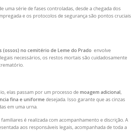
e uma série de fases controladas, desde a chegada dos
 empregada e os protocolos de segurança são pontos cruciais
o
s (ossos) no cemitério de Leme do Prado
envolve
s legais necessários, os restos mortais são cuidadosamente
crematório.
eio, elas passam por um processo de
moagem adicional
,
ncia fina e uniforme
desejada. Isso garante que as cinzas
das em uma urna.
 familiares é realizada com acompanhamento e discrição. A
presentada aos responsáveis legais, acompanhada de toda a