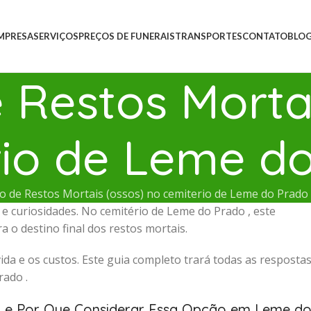
MPRESA
SERVIÇOS
PREÇOS DE FUNERAIS
TRANSPORTES
CONTATO
BLO
Restos Mortai
rio de Leme d
 de Restos Mortais (ossos) no cemiterio de Leme do Prado
e curiosidades. No cemitério de Leme do Prado , este
 o destino final dos restos mortais.
ida e os custos. Este guia completo trará todas as resposta
ado .
) e Por Que Considerar Essa Opção em Leme d