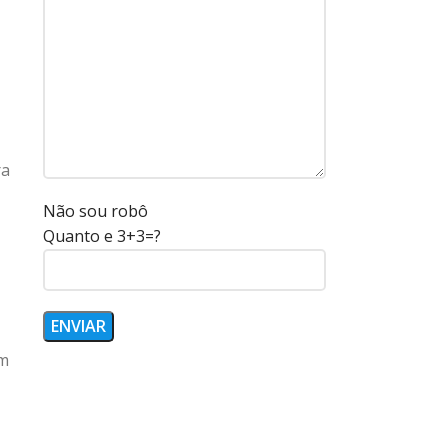
ra
Não sou robô
Quanto e 3+3=?
em