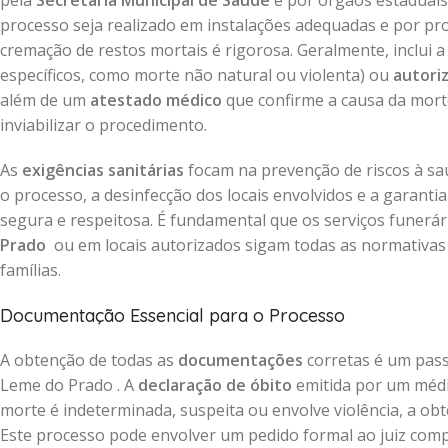
pela
Secretaria Municipal de Saúde
e por órgãos estaduais 
processo seja realizado em instalações adequadas e por prof
cremação de restos mortais é rigorosa. Geralmente, inclui 
específicos, como morte não natural ou violenta) ou
autori
além de um
atestado médico
que confirme a causa da mort
inviabilizar o procedimento.
As
exigências sanitárias
focam na prevenção de riscos à saú
o processo, a desinfecção dos locais envolvidos e a garant
segura e respeitosa. É fundamental que os serviços funerá
Prado
ou em locais autorizados sigam todas as normativas v
famílias.
Documentação Essencial para o Processo
A obtenção de todas as
documentações
corretas é um pass
Leme do Prado . A
declaração de óbito
emitida por um médi
morte é indeterminada, suspeita ou envolve violência, a o
Este processo pode envolver um pedido formal ao juiz compe