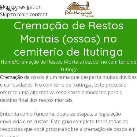
Skip to navigation
MENU
Skip to main content
Cremação de Restos
Mortais (ossos) no
cemiterio de Itutinga
Home
Cremação de Restos Mortais (ossos) no cemiterio de
Itutinga
Cremação
de ossos é um tema que desperta muitas dúvidas
e curiosidades. No cemitério de Itutinga , este processo
oferece uma alternativa respeitosa e moderna para o
destino final dos restos mortais.
Entenda como funciona, quais as etapas, a legislação
envolvida e os custos. Este guia completo trará todas as
respostas que você procura sobre a cremação de ossos em
Itutinga .