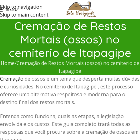
Skip to navigation
MENU
Skip to main content
Cremação de Restos
Mortais (ossos) no
cemiterio de Itapagipe
Home
Cremação de Restos Mortais (ossos) no cemiterio de
Itapagipe
Cremação
de ossos é um tema que desperta muitas dúvidas
e curiosidades. No cemitério de Itapagipe , este processo
oferece uma alternativa respeitosa e moderna para o
destino final dos restos mortais.
Entenda como funciona, quais as etapas, a legislação
envolvida e os custos. Este guia completo trará todas as
respostas que você procura sobre a cremação de ossos em
Itapagipe .