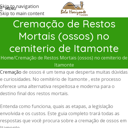
Skip to navigation
MENU
Skip to main content
Cremação de Restos
Mortais (ossos) no
cemiterio de Itamonte
Home
Cremação de Restos Mortais (ossos) no cemiterio de
Itamonte
Cremação
de ossos é um tema que desperta muitas dúvidas
e curiosidades. No cemitério de Itamonte , este processo
oferece uma alternativa respeitosa e moderna para o
destino final dos restos mortais.
Entenda como funciona, quais as etapas, a legislação
envolvida e os custos. Este guia completo trará todas as
respostas que você procura sobre a cremação de ossos em
Itamonte .