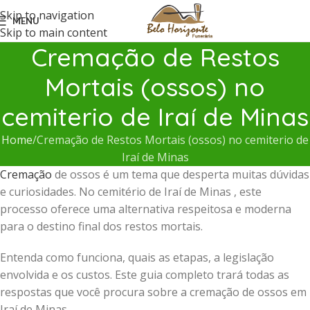
Skip to navigation
MENU
Skip to main content
Cremação de Restos
Mortais (ossos) no
cemiterio de Iraí de Minas
Home
Cremação de Restos Mortais (ossos) no cemiterio de
Iraí de Minas
Cremação
de ossos é um tema que desperta muitas dúvidas
e curiosidades. No cemitério de Iraí de Minas , este
processo oferece uma alternativa respeitosa e moderna
para o destino final dos restos mortais.
Entenda como funciona, quais as etapas, a legislação
envolvida e os custos. Este guia completo trará todas as
respostas que você procura sobre a cremação de ossos em
Iraí de Minas .