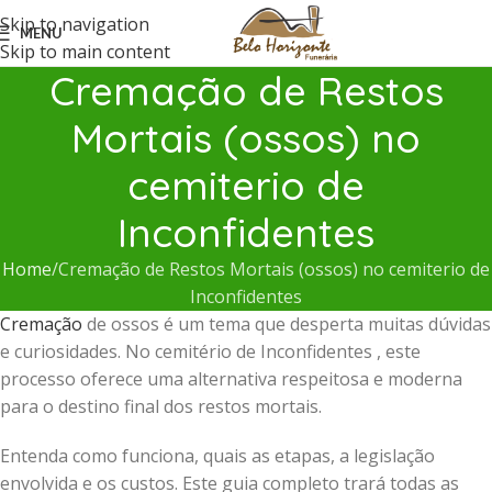
Skip to navigation
MENU
Skip to main content
Cremação de Restos
Mortais (ossos) no
cemiterio de
Inconfidentes
Home
Cremação de Restos Mortais (ossos) no cemiterio de
Inconfidentes
Cremação
de ossos é um tema que desperta muitas dúvidas
e curiosidades. No cemitério de Inconfidentes , este
processo oferece uma alternativa respeitosa e moderna
para o destino final dos restos mortais.
Entenda como funciona, quais as etapas, a legislação
envolvida e os custos. Este guia completo trará todas as