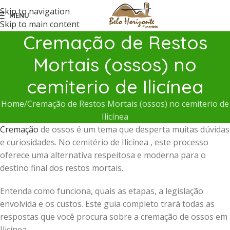
Skip to navigation
MENU
Skip to main content
Cremação de Restos
Mortais (ossos) no
cemiterio de Ilicínea
Home
Cremação de Restos Mortais (ossos) no cemiterio de
Ilicínea
Cremação
de ossos é um tema que desperta muitas dúvidas
e curiosidades. No cemitério de Ilicínea , este processo
oferece uma alternativa respeitosa e moderna para o
destino final dos restos mortais.
Entenda como funciona, quais as etapas, a legislação
envolvida e os custos. Este guia completo trará todas as
respostas que você procura sobre a cremação de ossos em
Ilicínea .