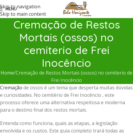
Skip to navigation
MENU
Skip to main content
Cremação de Restos
Mortais (ossos) no
cemiterio de Frei
Inocêncio
Home
Cremação de Restos Mortais (ossos) no cemiterio de
Frei Inocêncio
Cremação
de ossos é um tema que desperta muitas dúvidas
e curiosidades. No cemitério de Frei Inocêncio , este
processo oferece uma alternativa respeitosa e moderna
para o destino final dos restos mortais.
Entenda como funciona, quais as etapas, a legislação
envolvida e os custos. Este guia completo trará todas as