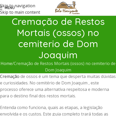
Skip to navigation
MENU
Skip to main content
Cremação de Restos
Mortais (ossos) no
cemiterio de Dom
Joaquim
Home
Cremação de Restos Mortais (ossos) no cemiterio de
Dom Joaquim
Cremação
de ossos é um tema que desperta muitas dúvidas
e curiosidades. No cemitério de Dom Joaquim , este
processo oferece uma alternativa respeitosa e moderna
para o destino final dos restos mortais.
Entenda como funciona, quais as etapas, a legislação
envolvida e os custos. Este guia completo trará todas as