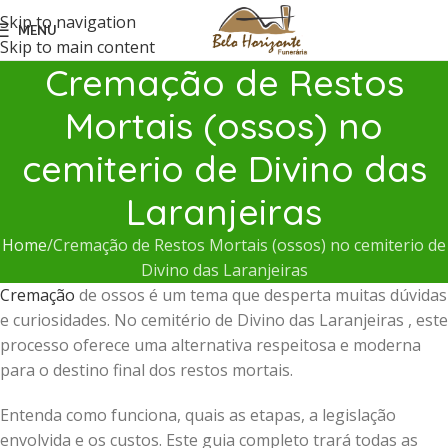
Skip to navigation
MENU
Skip to main content
Cremação de Restos
Mortais (ossos) no
cemiterio de Divino das
Laranjeiras
Home
Cremação de Restos Mortais (ossos) no cemiterio de
Divino das Laranjeiras
Cremação
de ossos é um tema que desperta muitas dúvidas
e curiosidades. No cemitério de Divino das Laranjeiras , este
processo oferece uma alternativa respeitosa e moderna
para o destino final dos restos mortais.
Entenda como funciona, quais as etapas, a legislação
envolvida e os custos. Este guia completo trará todas as