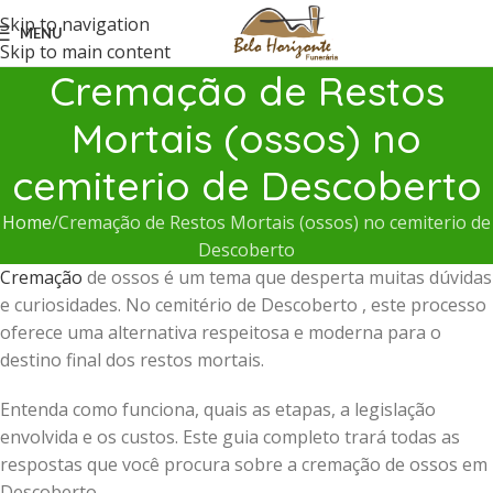
Skip to navigation
MENU
Skip to main content
Cremação de Restos
Mortais (ossos) no
cemiterio de Descoberto
Home
Cremação de Restos Mortais (ossos) no cemiterio de
Descoberto
Cremação
de ossos é um tema que desperta muitas dúvidas
e curiosidades. No cemitério de Descoberto , este processo
oferece uma alternativa respeitosa e moderna para o
destino final dos restos mortais.
Entenda como funciona, quais as etapas, a legislação
envolvida e os custos. Este guia completo trará todas as
respostas que você procura sobre a cremação de ossos em
Descoberto .