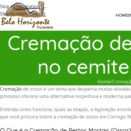
Skip to navigation
Skip to main content
HOME
E
Cremação de 
no cemite
Home
Cremaçã
Cremação
de ossos é um tema que desperta muitas dúvidas 
processo oferece uma alternativa respeitosa e moderna para
Entenda como funciona, quais as etapas, a legislação envolv
que você procura sobre a cremação de ossos em Córrego N
O Que é a Cremação de Restos Mortais (Ossos