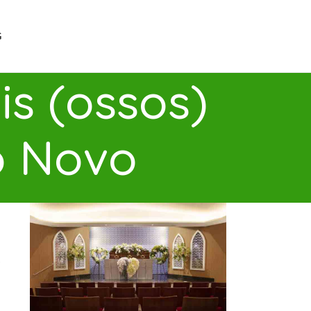
G
s (ossos)
o Novo
s