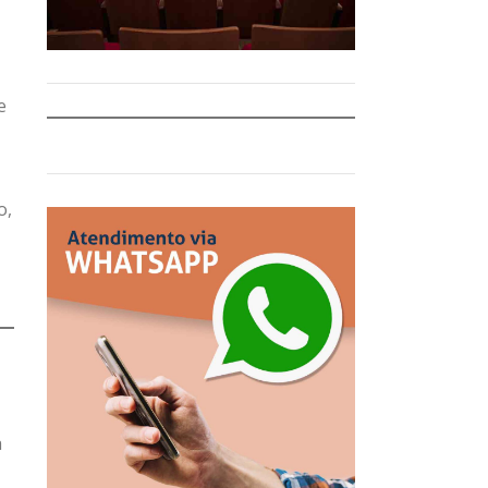
e
o,
a