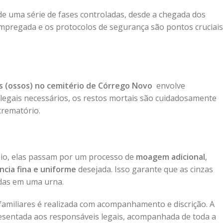
e uma série de fases controladas, desde a chegada dos
 empregada e os protocolos de segurança são pontos cruciais
o
s (ossos) no cemitério de Córrego Novo
envolve
s legais necessários, os restos mortais são cuidadosamente
crematório.
eio, elas passam por um processo de
moagem adicional
,
ncia fina e uniforme
desejada. Isso garante que as cinzas
das em uma urna.
familiares é realizada com acompanhamento e discrição. A
presentada aos responsáveis legais, acompanhada de toda a