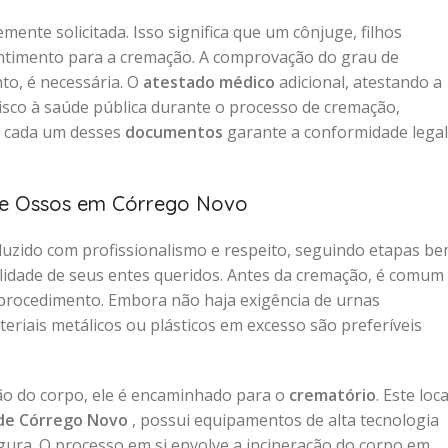
mente solicitada. Isso significa que um cônjuge, filhos
entimento para a cremação. A comprovação do grau de
to, é necessária. O
atestado médico
adicional, atestando a
sco à saúde pública durante o processo de cremação,
e cada um desses
documentos
garante a conformidade legal
de Ossos em Córrego Novo
zido com profissionalismo e respeito, seguindo etapas b
uilidade de seus entes queridos. Antes da cremação, é comum
rocedimento. Embora não haja exigência de urnas
riais metálicos ou plásticos em excesso são preferíveis
ão do corpo, ele é encaminhado para o
crematório
. Este loca
 de Córrego Novo
, possui equipamentos de alta tecnologia
egura. O processo em si envolve a incineração do corpo em