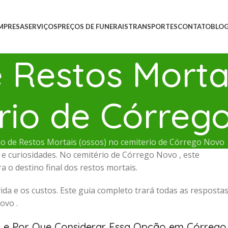
MPRESA
SERVIÇOS
PREÇOS DE FUNERAIS
TRANSPORTES
CONTATO
BLO
Restos Mortai
rio de Córreg
o de Restos Mortais (ossos) no cemiterio de Córrego Novo
e curiosidades. No cemitério de Córrego Novo , este
 o destino final dos restos mortais.
ida e os custos. Este guia completo trará todas as resposta
ovo .
) e Por Que Considerar Essa Opção em Córrego