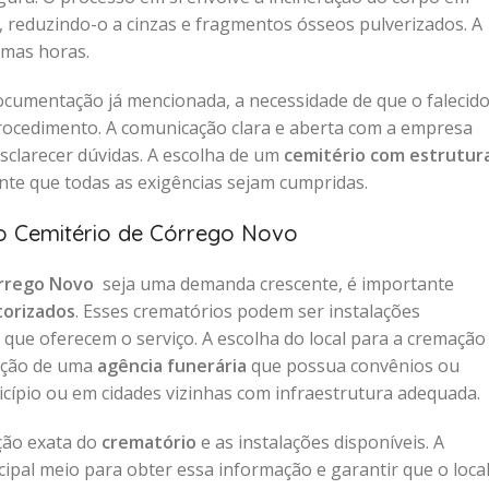
s, reduzindo-o a cinzas e fragmentos ósseos pulverizados. A
umas horas.
ocumentação já mencionada, a necessidade de que o falecid
procedimento. A comunicação clara e aberta com a empresa
sclarecer dúvidas. A escolha de um
cemitério com estrutur
te que todas as exigências sejam cumpridas.
o Cemitério de Córrego Novo
órrego Novo
seja uma demanda crescente, é importante
torizados
. Esses crematórios podem ser instalações
que oferecem o serviço. A escolha do local para a cremação
ação de uma
agência funerária
que possua convênios ou
icípio ou em cidades vizinhas com infraestrutura adequada.
ação exata do
crematório
e as instalações disponíveis. A
cipal meio para obter essa informação e garantir que o loca