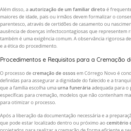
Além disso, a
autorização de um familiar direto
é frequente
maiores de idade, pais ou irmãos devem formalizar o cons
parentesco, através de certidões de casamento ou nascimen
ausência de doenças infectocontagiosas que representem ri
também é uma exigência comum. A observância rigorosa d
e a ética do procedimento.
Procedimentos e Requisitos para a Cremação 
O processo de
cremação de ossos
em Córrego Novo é condu
definidas para assegurar a dignidade do falecido e a tranq
que a família escolha uma
urna funerária
adequada para o p
específicas para cremação, modelos que não contenham mate
para otimizar o processo.
Após a liberação da documentação necessária e a preparaç
que pode estar localizado dentro ou próximo ao
cemitério
projetados para realizar a cremação de forma eficiente e s