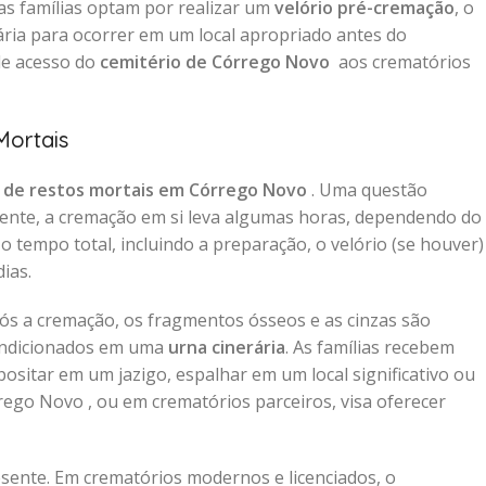
as famílias optam por realizar um
velório pré-cremação
, o
ia para ocorrer em um local apropriado antes do
 de acesso do
cemitério de Córrego Novo
aos crematórios
Mortais
 de restos mortais em Córrego Novo
. Uma questão
ente, a cremação em si leva algumas horas, dependendo do
 tempo total, incluindo a preparação, o velório (se houver)
ias.
pós a cremação, os fragmentos ósseos e as cinzas são
condicionados em uma
urna cinerária
. As famílias recebem
ositar em um jazigo, espalhar em um local significativo ou
rego Novo , ou em crematórios parceiros, visa oferecer
ente. Em crematórios modernos e licenciados, o