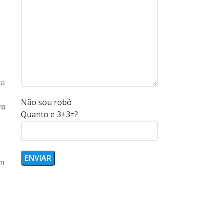
ra
Não sou robô
vo
Quanto e 3+3=?
em