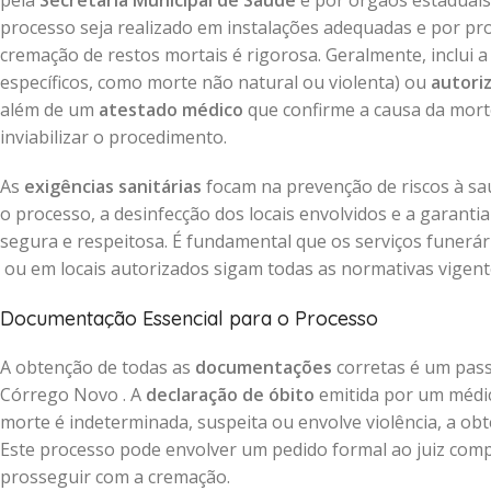
pela
Secretaria Municipal de Saúde
e por órgãos estaduais 
processo seja realizado em instalações adequadas e por prof
cremação de restos mortais é rigorosa. Geralmente, inclui 
específicos, como morte não natural ou violenta) ou
autori
além de um
atestado médico
que confirme a causa da mort
inviabilizar o procedimento.
As
exigências sanitárias
focam na prevenção de riscos à saú
o processo, a desinfecção dos locais envolvidos e a garant
segura e respeitosa. É fundamental que os serviços funerá
ou em locais autorizados sigam todas as normativas vigentes
Documentação Essencial para o Processo
A obtenção de todas as
documentações
corretas é um pass
Córrego Novo . A
declaração de óbito
emitida por um médic
morte é indeterminada, suspeita ou envolve violência, a o
Este processo pode envolver um pedido formal ao juiz compe
prosseguir com a cremação.