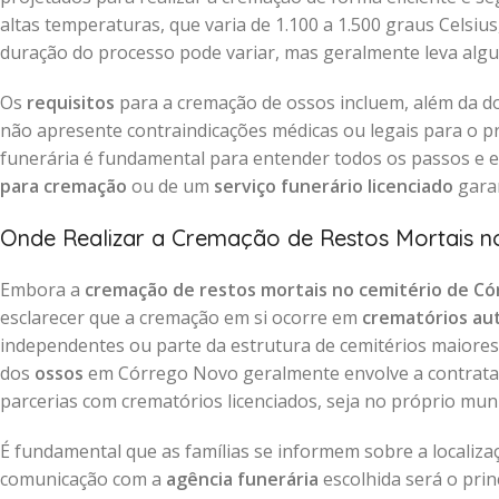
altas temperaturas, que varia de 1.100 a 1.500 graus Celsiu
duração do processo pode variar, mas geralmente leva alg
Os
requisitos
para a cremação de ossos incluem, além da d
não apresente contraindicações médicas ou legais para o 
funerária é fundamental para entender todos os passos e e
para cremação
ou de um
serviço funerário licenciado
garan
Onde Realizar a Cremação de Restos Mortais n
Embora a
cremação de restos mortais no cemitério de C
esclarecer que a cremação em si ocorre em
crematórios au
independentes ou parte da estrutura de cemitérios maiores 
dos
ossos
em Córrego Novo geralmente envolve a contrat
parcerias com crematórios licenciados, seja no próprio mun
É fundamental que as famílias se informem sobre a localiz
comunicação com a
agência funerária
escolhida será o prin