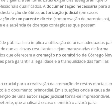
de vigilância sanitária. Estas exigências asseguram que o
issionais qualificados. A
documentação necessária
para a
a
declaração de óbito
,
autorização judicial
(em casos
zação de um parente direto
(comprovação de parentesco),
e e a ausência de doenças contagiosas que possam
de pública. Isso implica a utilização de urnas adequadas pa
ia de que as cinzas resultantes sejam manuseadas de forma
rios que oferecem a
cremação no cemitério de Córrego No
 para garantir a legalidade e a tranquilidade das famílias.
o crucial para a realização da cremação de restos mortais 
o é o documento primordial. Em situações onde a causa da
btenção de uma
autorização judicial
torna-se imprescindível.
tente, que analisará o caso e emitirá o alvará para