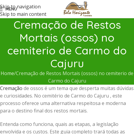
Skip to navigation
MENU
Skip to main content
Cremação de Restos
Mortais (ossos) no
cemiterio de Carmo do
Cajuru
Home
Cremação de Restos Mortais (ossos) no cemiterio de
Carmo do Cajuru
Cremação
de ossos é um tema que desperta muitas dúvidas
e curiosidades. No cemitério de Carmo do Cajuru , este
processo oferece uma alternativa respeitosa e moderna
para o destino final dos restos mortais.
Entenda como funciona, quais as etapas, a legislação
envolvida e os custos. Este guia completo trará todas as