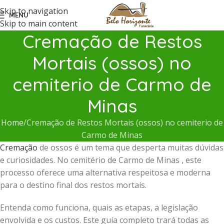
Skip to navigation
MENU
Skip to main content
Cremação de Restos
Mortais (ossos) no
cemiterio de Carmo de
Minas
Home
Cremação de Restos Mortais (ossos) no cemiterio de
Carmo de Minas
Cremação
de ossos é um tema que desperta muitas dúvidas
e curiosidades. No cemitério de Carmo de Minas , este
processo oferece uma alternativa respeitosa e moderna
para o destino final dos restos mortais.
Entenda como funciona, quais as etapas, a legislação
envolvida e os custos. Este guia completo trará todas as