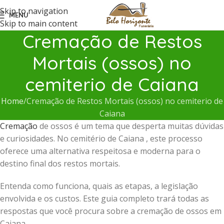
Skip to navigation
MENU
Skip to main content
Cremação de Restos
Mortais (ossos) no
cemiterio de Caiana
Home
Cremação de Restos Mortais (ossos) no cemiterio de
Caiana
Cremação
de ossos é um tema que desperta muitas dúvidas
e curiosidades. No cemitério de Caiana , este processo
oferece uma alternativa respeitosa e moderna para o
destino final dos restos mortais.
Entenda como funciona, quais as etapas, a legislação
envolvida e os custos. Este guia completo trará todas as
respostas que você procura sobre a cremação de ossos em
Caiana .