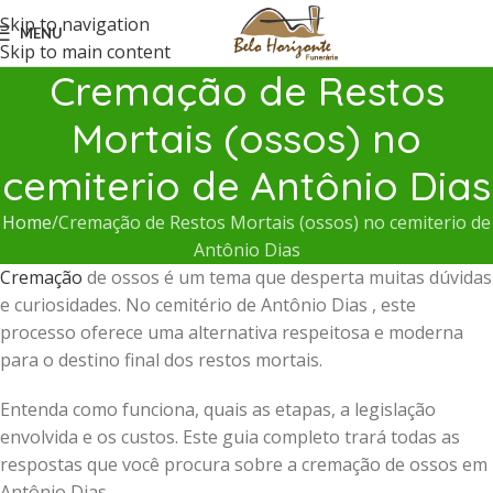
Skip to navigation
MENU
Skip to main content
Cremação de Restos
Mortais (ossos) no
cemiterio de Antônio Dias
Home
Cremação de Restos Mortais (ossos) no cemiterio de
Antônio Dias
Cremação
de ossos é um tema que desperta muitas dúvidas
e curiosidades. No cemitério de Antônio Dias , este
processo oferece uma alternativa respeitosa e moderna
para o destino final dos restos mortais.
Entenda como funciona, quais as etapas, a legislação
envolvida e os custos. Este guia completo trará todas as
respostas que você procura sobre a cremação de ossos em
Antônio Dias .