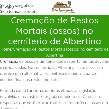
Skip to navigation
MENU
Skip to main content
Cremação de Restos
Mortais (ossos) no
cemiterio de Albertina
Home
Cremação de Restos Mortais (ossos) no cemiterio de
Albertina
Cremação
de ossos é um tema que desperta muitas dúvidas
e curiosidades. No cemitério de Albertina , este processo
oferece uma alternativa respeitosa e moderna para o
destino final dos restos mortais.
Entenda como funciona, quais as etapas, a legislação
envolvida e os custos. Este guia completo trará todas as
respostas que você procura sobre a cremação de ossos em
Albertina .